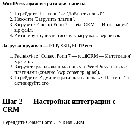
WordPress административная панель:
Перейдите `Плагины` -> `Добавить новый`.
Нажмите `Загрузить плагин`.
Загрузите `Contact Form 7 — retailCRM — Интеграция`
zip файл.
Активируйте, после того, как загрузка завершится.
Загрузка вручную — FTP, SSH, SFTP etc:
Распакуйте `Contact Form 7 — retailCRM — Интеграция`
zip файл.
Загрузите распакованную папку в `WordPress` папку с
плагинами (обычно `/wp-content/plugins`).
Перейдите `Административная панель` -> `Плагины` и
активируйте его.
Шаг 2 — Настройки интеграции c
CRM
Перейдите Contact Form 7 -> RetailCRM.