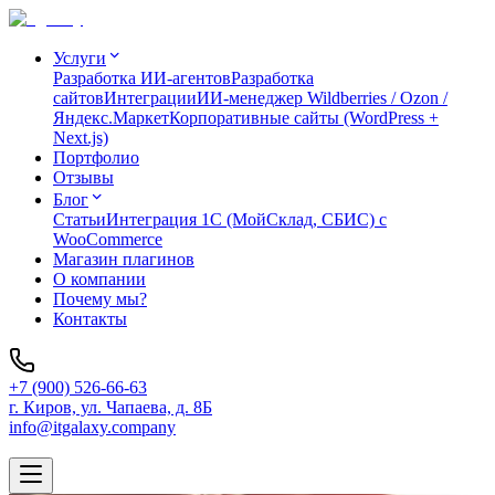
Услуги
Разработка ИИ-агентов
Разработка
сайтов
Интеграции
ИИ-менеджер Wildberries / Ozon /
Яндекс.Маркет
Корпоративные сайты (WordPress +
Next.js)
Портфолио
Отзывы
Блог
Статьи
Интеграция 1C (МойСклад, СБИС) с
WooCommerce
Магазин плагинов
О компании
Почему мы?
Контакты
+7 (900) 526-66-63
г. Киров, ул. Чапаева, д. 8Б
info@itgalaxy.company