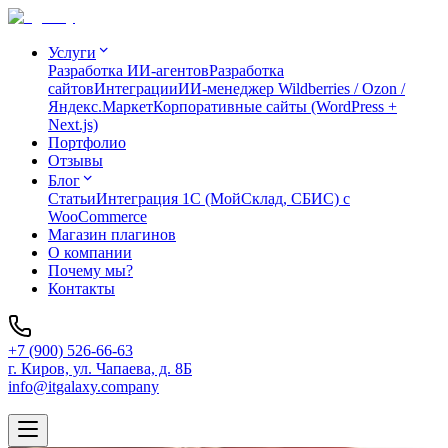
Услуги
Разработка ИИ-агентов
Разработка
сайтов
Интеграции
ИИ-менеджер Wildberries / Ozon /
Яндекс.Маркет
Корпоративные сайты (WordPress +
Next.js)
Портфолио
Отзывы
Блог
Статьи
Интеграция 1C (МойСклад, СБИС) с
WooCommerce
Магазин плагинов
О компании
Почему мы?
Контакты
+7 (900) 526-66-63
г. Киров, ул. Чапаева, д. 8Б
info@itgalaxy.company