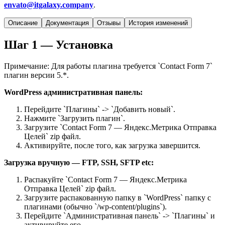
envato@itgalaxy.company
.
Описание
Документация
Отзывы
История изменений
Шаг 1 — Установка
Примечание: Для работы плагина требуется `Contact Form 7`
плагин версии 5.*.
WordPress административная панель:
Перейдите `Плагины` -> `Добавить новый`.
Нажмите `Загрузить плагин`.
Загрузите `Contact Form 7 — Яндекс.Метрика Отправка
Целей` zip файл.
Активируйте, после того, как загрузка завершится.
Загрузка вручную — FTP, SSH, SFTP etc:
Распакуйте `Contact Form 7 — Яндекс.Метрика
Отправка Целей` zip файл.
Загрузите распакованную папку в `WordPress` папку с
плагинами (обычно `/wp-content/plugins`).
Перейдите `Административная панель` -> `Плагины` и
активируйте его.