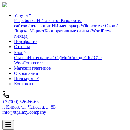
Услуги
Разработка ИИ-агентов
Разработка
сайтов
Интеграции
ИИ-менеджер Wildberries / Ozon /
Яндекс.Маркет
Корпоративные сайты (WordPress +
Next.js)
Портфолио
Отзывы
Блог
Статьи
Интеграция 1C (МойСклад, СБИС) с
WooCommerce
Магазин плагинов
О компании
Почему мы?
Контакты
+7 (900) 526-66-63
г. Киров, ул. Чапаева, д. 8Б
info@itgalaxy.company