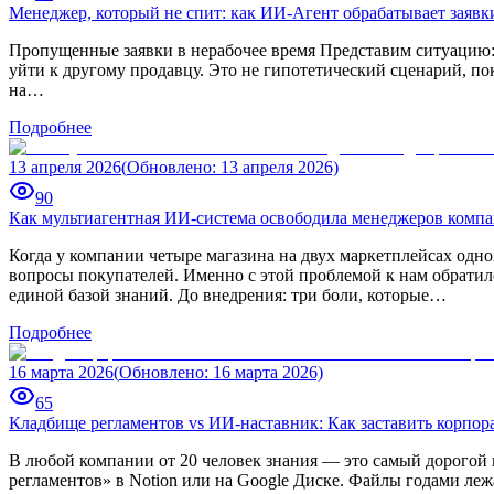
Менеджер, который не спит: как ИИ-Агент обрабатывает заявк
Пропущенные заявки в нерабочее время Представим ситуацию: ц
уйти к другому продавцу. Это не гипотетический сценарий, пок
на…
Подробнее
13 апреля 2026
(
Обновлено
:
13 апреля 2026)
90
Как мультиагентная ИИ-система освободила менеджеров компа
Когда у компании четыре магазина на двух маркетплейсах одно
вопросы покупателей. Именно с этой проблемой к нам обрати
единой базой знаний. До внедрения: три боли, которые…
Подробнее
16 марта 2026
(
Обновлено
:
16 марта 2026)
65
Кладбище регламентов vs ИИ-наставник: Как заставить корпора
В любой компании от 20 человек знания — это самый дорогой 
регламентов» в Notion или на Google Диске. Файлы годами ле