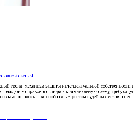
головной статьей
ный тренд: механизм защиты интеллектуальной собственности в
 из гражданско-правового спора в криминальную схему, требующ
ды ознаменовались лавинообразным ростом судебных исков о н