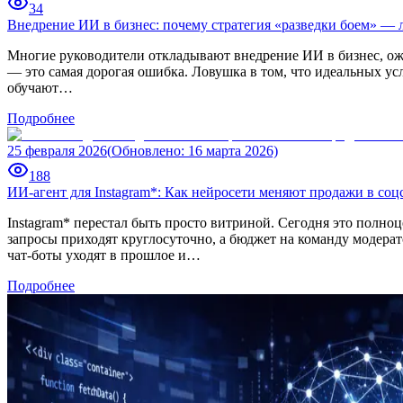
34
Внедрение ИИ в бизнес: почему стратегия «разведки боем» — 
Многие руководители откладывают внедрение ИИ в бизнес, ожи
— это самая дорогая ошибка. Ловушка в том, что идеальных у
обучают…
Подробнее
25 февраля 2026
(
Обновлено
:
16 марта 2026)
188
ИИ-агент для Instagram*: Как нейросети меняют продажи в соцс
Instagram* перестал быть просто витриной. Сегодня это полноце
запросы приходят круглосуточно, а бюджет на команду модера
чат-боты уходят в прошлое и…
Подробнее