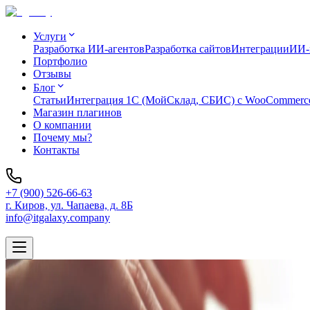
Услуги
Разработка ИИ-агентов
Разработка сайтов
Интеграции
ИИ-м
Портфолио
Отзывы
Блог
Статьи
Интеграция 1C (МойСклад, СБИС) с WooCommerc
Магазин плагинов
О компании
Почему мы?
Контакты
+7 (900) 526-66-63
г. Киров, ул. Чапаева, д. 8Б
info@itgalaxy.company