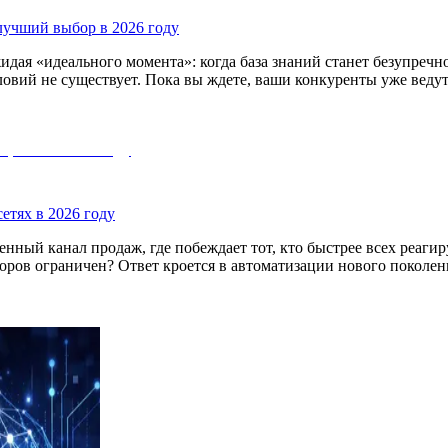
лучший выбор в 2026 году
дая «идеального момента»: когда база знаний станет безупречн
словий не существует. Пока вы ждете, ваши конкуренты уже вед
етях в 2026 году
нный канал продаж, где побеждает тот, кто быстрее всех реагиру
торов ограничен? Ответ кроется в автоматизации нового поколе