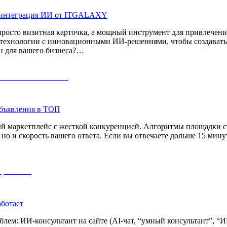
 и интеграция ИИ от ITGALAXY
росто визитная карточка, а мощный инструмент для привлечени
хнологии с инновационными ИИ-решениями, чтобы создавать са
н для вашего бизнеса?…
объявления в ТОП
ый маркетплейс с жесткой конкуренцией. Алгоритмы площадки ст
но и скорость вашего ответа. Если вы отвечаете дольше 15 минут
аботает
роблем: ИИ-консультант на сайте (AI-чат, “умный консультант”, 