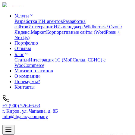
Услуги
Разработка ИИ-агентов
Разработка
сайтов
Интеграции
ИИ-менеджер Wildberries / Ozon /
Яндекс.Маркет
Корпоративные сайты (WordPress +
Next.js)
Портфолио
Отзывы
Блог
Статьи
Интеграция 1C (МойСклад, СБИС) с
WooCommerce
Магазин плагинов
О компании
Почему мы?
Контакты
+7 (900) 526-66-63
г. Киров, ул. Чапаева, д. 8Б
info@itgalaxy.company