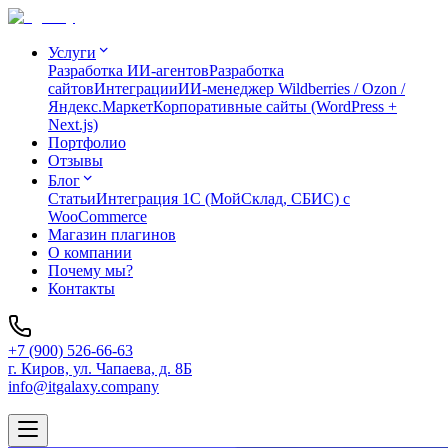
Услуги
Разработка ИИ-агентов
Разработка
сайтов
Интеграции
ИИ-менеджер Wildberries / Ozon /
Яндекс.Маркет
Корпоративные сайты (WordPress +
Next.js)
Портфолио
Отзывы
Блог
Статьи
Интеграция 1C (МойСклад, СБИС) с
WooCommerce
Магазин плагинов
О компании
Почему мы?
Контакты
+7 (900) 526-66-63
г. Киров, ул. Чапаева, д. 8Б
info@itgalaxy.company