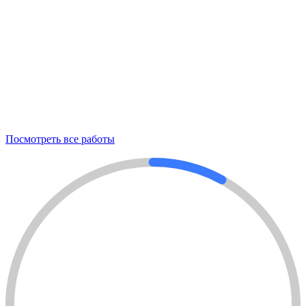
А
П
а
П
Посмотреть все работы