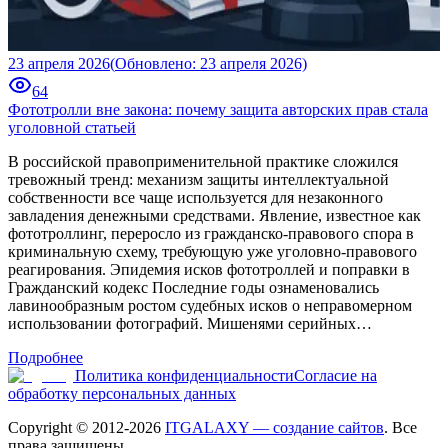
23 апреля 2026
(
Обновлено
:
23 апреля 2026)
1
64
Фототролли вне закона: почему защита авторских прав стала
М
уголовной статьей
з
В российской правоприменительной практике сложился
П
тревожный тренд: механизм защиты интеллектуальной
с
собственности все чаще используется для незаконного
К
завладения денежными средствами. Явление, известное как
в
фототроллинг, переросло из гражданско-правового спора в
г
криминальную схему, требующую уже уголовно-правового
к
реагирования. Эпидемия исков фототроллей и поправки в
в
Гражданский кодекс Последние годы ознаменовались
лавинообразным ростом судебных исков о неправомерном
использовании фотографий. Мишенями серийных…
Подробнее
Политика конфиденциальности
Согласие на
обработку персональных данных
Copyright © 2012-
2026
ITGALAXY — создание сайтов
. Все
права защищены.