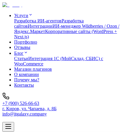
Услуги
Разработка ИИ-агентов
Разработка
сайтов
Интеграции
ИИ-менеджер Wildberries / Ozon /
Яндекс.Маркет
Корпоративные сайты (WordPress +
Next.js)
Портфолио
Отзывы
Блог
Статьи
Интеграция 1C (МойСклад, СБИС) с
WooCommerce
Магазин плагинов
О компании
Почему мы?
Контакты
+7 (900) 526-66-63
г. Киров, ул. Чапаева, д. 8Б
info@itgalaxy.company