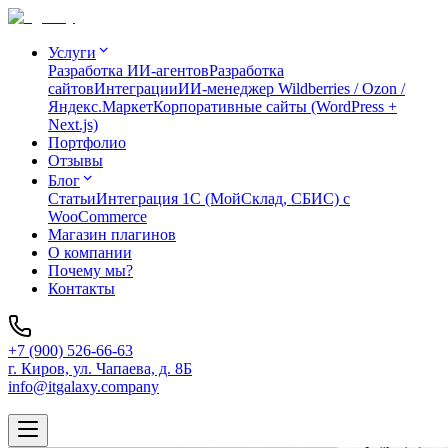
Услуги
Разработка ИИ-агентов
Разработка
сайтов
Интеграции
ИИ-менеджер Wildberries / Ozon /
Яндекс.Маркет
Корпоративные сайты (WordPress +
Next.js)
Портфолио
Отзывы
Блог
Статьи
Интеграция 1C (МойСклад, СБИС) с
WooCommerce
Магазин плагинов
О компании
Почему мы?
Контакты
+7 (900) 526-66-63
г. Киров, ул. Чапаева, д. 8Б
info@itgalaxy.company