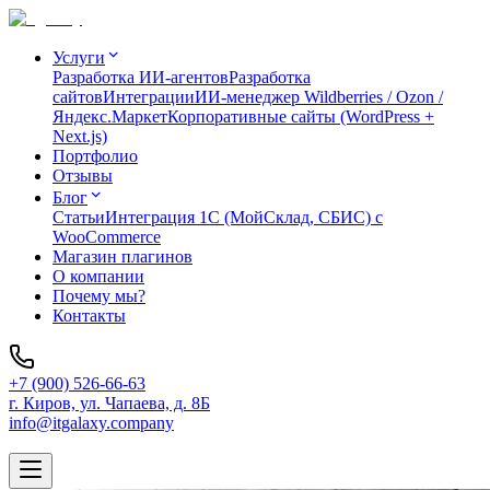
Услуги
Разработка ИИ-агентов
Разработка
сайтов
Интеграции
ИИ-менеджер Wildberries / Ozon /
Яндекс.Маркет
Корпоративные сайты (WordPress +
Next.js)
Портфолио
Отзывы
Блог
Статьи
Интеграция 1C (МойСклад, СБИС) с
WooCommerce
Магазин плагинов
О компании
Почему мы?
Контакты
+7 (900) 526-66-63
г. Киров, ул. Чапаева, д. 8Б
info@itgalaxy.company