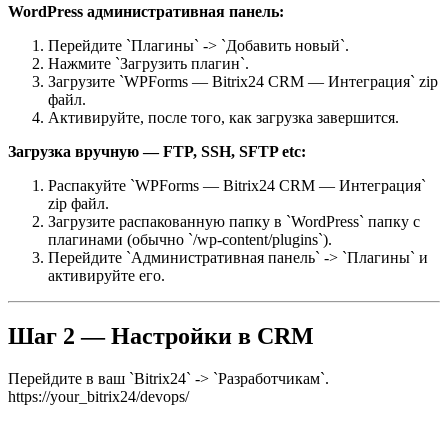
WordPress административная панель:
Перейдите `Плагины` -> `Добавить новый`.
Нажмите `Загрузить плагин`.
Загрузите `WPForms — Bitrix24 CRM — Интеграция` zip
файл.
Активируйте, после того, как загрузка завершится.
Загрузка вручную — FTP, SSH, SFTP etc:
Распакуйте `WPForms — Bitrix24 CRM — Интеграция`
zip файл.
Загрузите распакованную папку в `WordPress` папку с
плагинами (обычно `/wp-content/plugins`).
Перейдите `Административная панель` -> `Плагины` и
активируйте его.
Шаг 2 — Настройки в CRM
Перейдите в ваш `Bitrix24` -> `Разработчикам`.
https://your_bitrix24/devops/