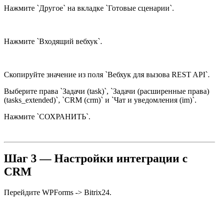
Нажмите `Другое` на вкладке `Готовые сценарии`.
Нажмите `Входящий вебхук`.
Скопируйте значение из поля `Вебхук для вызова REST API`.
Выберите права `Задачи (task)`, `Задачи (расширенные права)
(tasks_extended)`, `CRM (crm)` и `Чат и уведомления (im)`.
Нажмите `СОХРАНИТЬ`.
Шаг 3 —
Настройки интеграции c
CRM
Перейдите WPForms -> Bitrix24.