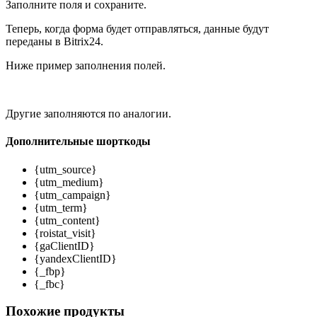
Заполните поля и сохраните.
Теперь, когда форма будет отправляться, данные будут
переданы в Bitrix24.
Ниже пример заполнения полей.
Другие заполняются по аналогии.
Дополнительные шорткоды
{utm_source}
{utm_medium}
{utm_campaign}
{utm_term}
{utm_content}
{roistat_visit}
{gaClientID}
{yandexClientID}
{_fbp}
{_fbc}
Похожие продукты