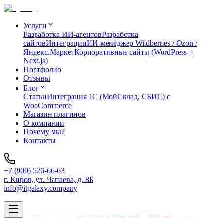
Услуги
Разработка ИИ-агентов
Разработка
сайтов
Интеграции
ИИ-менеджер Wildberries / Ozon /
Яндекс.Маркет
Корпоративные сайты (WordPress +
Next.js)
Портфолио
Отзывы
Блог
Статьи
Интеграция 1C (МойСклад, СБИС) с
WooCommerce
Магазин плагинов
О компании
Почему мы?
Контакты
+7 (900) 526-66-63
г. Киров, ул. Чапаева, д. 8Б
info@itgalaxy.company